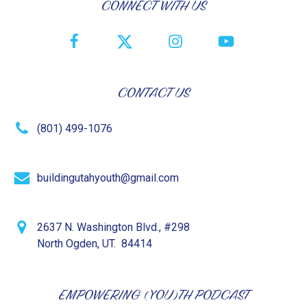
CONNECT WITH US
CONTACT US
(801) 499-1076
buildingutahyouth@gmail.com
2637 N. Washington Blvd., #298
North Ogden, UT. 84414
EMPOWERING (YOU)TH PODCAST